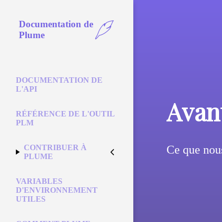
Documentation de
Plume
DOCUMENTATION DE
L'API
Avan
RÉFÉRENCE DE L'OUTIL
PLM
CONTRIBUER À
Ce que nous
PLUME
VARIABLES
D'ENVIRONNEMENT
UTILES